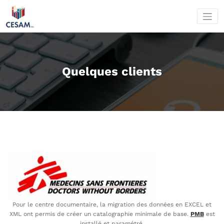
Aller
au
contenu
Quelques clients
Pour le centre documentaire, la migration des données en EXCEL et
XML ont permis de créer un catalographie minimale de base.
PMB
est
installé et paramétré.